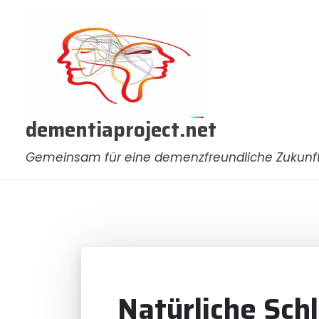
Zum
Inhalt
springen
dementiaproject.net
Gemeinsam für eine demenzfreundliche Zukunf
Natürliche Sch