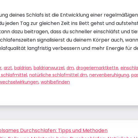
ng deines Schlafs ist die Entwicklung einer regelmäßigen
 jeden Tag zur gleichen Zeit ins Bett gehst und aufstehst,
kann dazu beitragen, dass du schneller einschläfst und ti
Schlafenszeiten signalisierst du deinem Körper auch, wann 
lafqualität langfristig verbessern und mehr Energie fü
r
,
arzt
,
baldrian
,
baldrianwurzel
,
dm
,
drogeriemarktkette
,
einschla
 schlafmittel
,
natürliche schlafmittel dm
,
nervenberuhigung
,
pa
wechselwirkungen
,
wohlbefinden
rholsames Durchschlafen: Tipps und Methoden