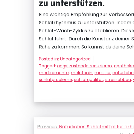
zu unterstützen.
Eine wichtige Empfehlung zur Verbesseru
Schlafrhythmus zu unterstützen. Indem du
Schlaf-Wach-Zyklus zu etablieren. Dies 
Schlaf führt. Durch die Konstanz deiner 
Ruhe zu kommen. So kannst du deine Sch
Posted in:
Uncategorized
Tagged:
angstzustände reduzieren
,
apotheke
medikamente
,
melatonin
,
melisse
,
natürliche
schlafprobleme
,
schlafqualität
,
stressabbau
,
Beitragsnavigation
Previous:
Natürliches Schlafmittel für e