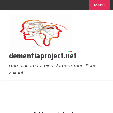
Menü
Zum
Inhalt
springen
dementiaproject.net
Gemeinsam für eine demenzfreundliche
Zukunft