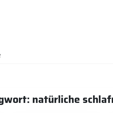
t
gwort:
natürliche schlaf