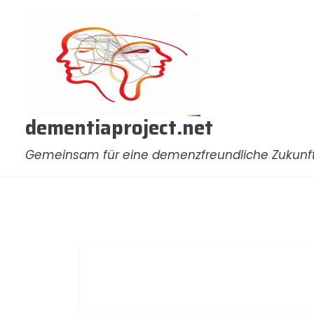
Zum
Inhalt
springen
dementiaproject.net
Gemeinsam für eine demenzfreundliche Zukunf