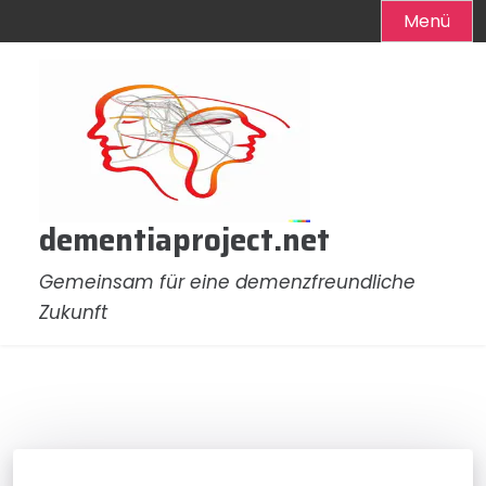
Menü
Zum
Inhalt
springen
dementiaproject.net
Gemeinsam für eine demenzfreundliche
Zukunft