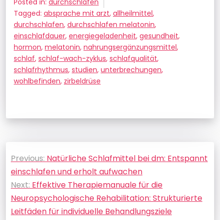
Posted in:
durchschlafen
Tagged:
absprache mit arzt
,
allheilmittel
,
durchschlafen
,
durchschlafen melatonin
,
einschlafdauer
,
energiegeladenheit
,
gesundheit
,
hormon
,
melatonin
,
nahrungsergänzungsmittel
,
schlaf
,
schlaf-wach-zyklus
,
schlafqualität
,
schlafrhythmus
,
studien
,
unterbrechungen
,
wohlbefinden
,
zirbeldrüse
Beitragsnavigation
Previous:
Natürliche Schlafmittel bei dm: Entspannt
einschlafen und erholt aufwachen
Next:
Effektive Therapiemanuale für die
Neuropsychologische Rehabilitation: Strukturierte
Leitfäden für individuelle Behandlungsziele