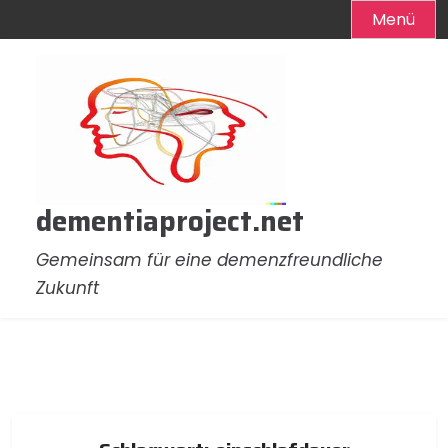
Menü
Zum
Inhalt
springen
dementiaproject.net
Gemeinsam für eine demenzfreundliche
Zukunft