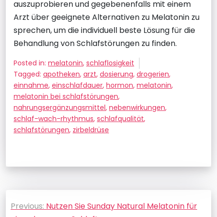
auszuprobieren und gegebenenfalls mit einem
Arzt über geeignete Alternativen zu Melatonin zu
sprechen, um die individuell beste Lösung für die
Behandlung von Schlafstörungen zu finden.
Posted in:
melatonin
,
schlaflosigkeit
Tagged:
apotheken
,
arzt
,
dosierung
,
drogerien
,
einnahme
,
einschlafdauer
,
hormon
,
melatonin
,
melatonin bei schlafstörungen
,
nahrungsergänzungsmittel
,
nebenwirkungen
,
schlaf-wach-rhythmus
,
schlafqualität
,
schlafstörungen
,
zirbeldrüse
Beitragsnavigation
Previous:
Nutzen Sie Sunday Natural Melatonin für