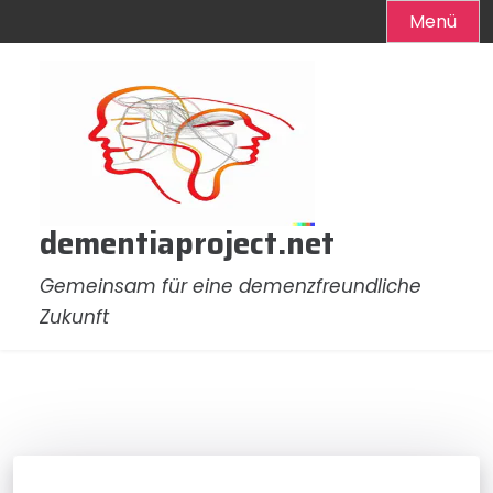
Menü
Zum
Inhalt
springen
dementiaproject.net
Gemeinsam für eine demenzfreundliche
Zukunft