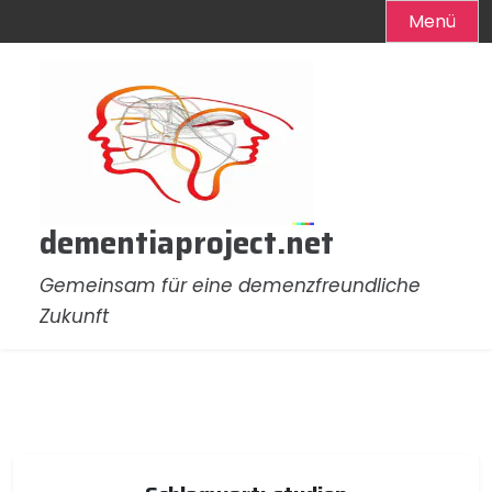
Menü
Zum
Inhalt
springen
dementiaproject.net
Gemeinsam für eine demenzfreundliche
Zukunft