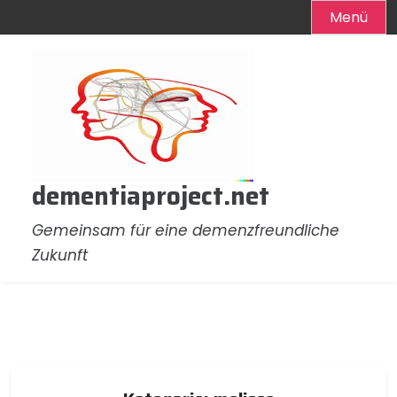
Menü
Zum
Inhalt
springen
dementiaproject.net
Gemeinsam für eine demenzfreundliche
Zukunft