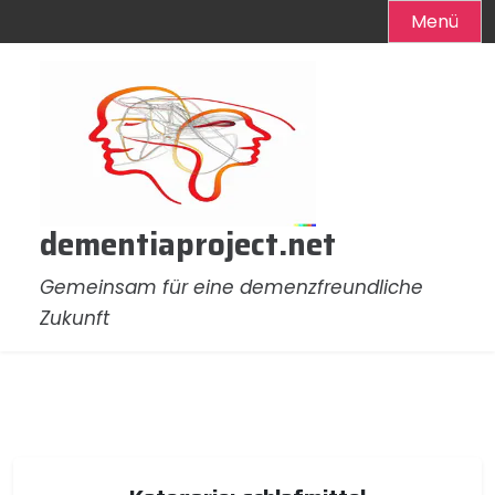
Menü
Zum
Inhalt
springen
dementiaproject.net
Gemeinsam für eine demenzfreundliche
Zukunft