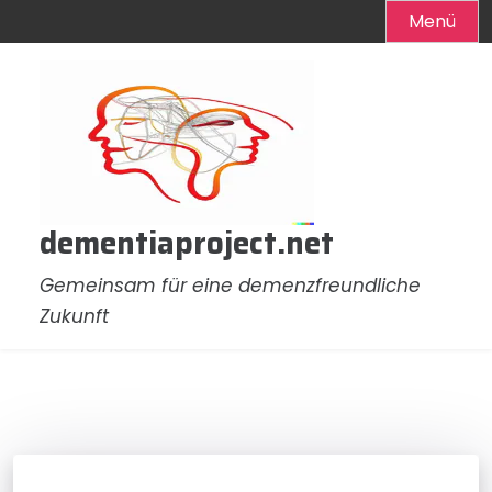
Menü
Zum
Inhalt
springen
dementiaproject.net
Gemeinsam für eine demenzfreundliche
Zukunft