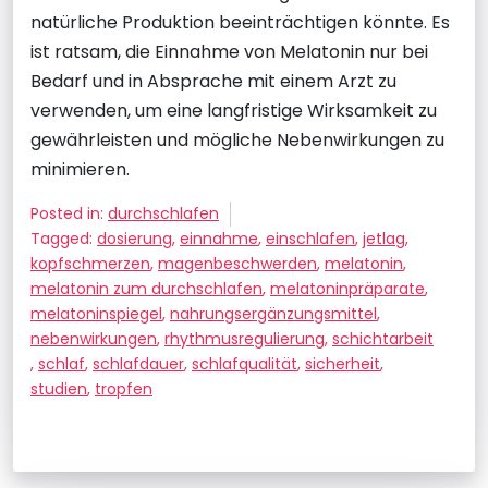
natürliche Produktion beeinträchtigen könnte. Es
ist ratsam, die Einnahme von Melatonin nur bei
Bedarf und in Absprache mit einem Arzt zu
verwenden, um eine langfristige Wirksamkeit zu
gewährleisten und mögliche Nebenwirkungen zu
minimieren.
Posted in:
durchschlafen
Tagged:
dosierung
,
einnahme
,
einschlafen
,
jetlag
,
kopfschmerzen
,
magenbeschwerden
,
melatonin
,
melatonin zum durchschlafen
,
melatoninpräparate
,
melatoninspiegel
,
nahrungsergänzungsmittel
,
nebenwirkungen
,
rhythmusregulierung
,
schichtarbeit
,
schlaf
,
schlafdauer
,
schlafqualität
,
sicherheit
,
studien
,
tropfen