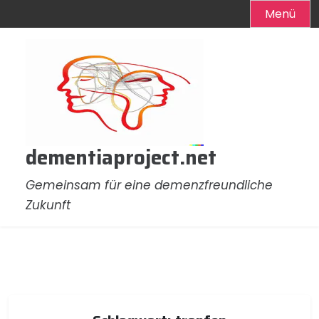
Menü
Zum
Inhalt
springen
dementiaproject.net
Gemeinsam für eine demenzfreundliche
Zukunft