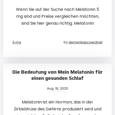
Wenn Sie auf der Suche nach Melatonin 5
mg sind und Preise vergleichen möchten,
sind Sie hier genau richtig. Melatonin
5 mg
by
dementiaprojectnet
Die Bedeutung von Mein Melatonin für
einen gesunden Schlaf
Aug. 16, 2025
Melatonin ist ein Hormon, das in der
Zirbeldrüse des Gehirns produziert wird und