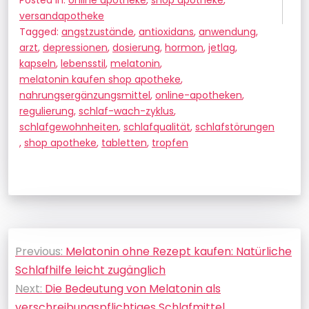
Posted in:
online apotheke
,
shop apotheke
,
versandapotheke
Tagged:
angstzustände
,
antioxidans
,
anwendung
,
arzt
,
depressionen
,
dosierung
,
hormon
,
jetlag
,
kapseln
,
lebensstil
,
melatonin
,
melatonin kaufen shop apotheke
,
nahrungsergänzungsmittel
,
online-apotheken
,
regulierung
,
schlaf-wach-zyklus
,
schlafgewohnheiten
,
schlafqualität
,
schlafstörungen
,
shop apotheke
,
tabletten
,
tropfen
Beitragsnavigation
Previous:
Melatonin ohne Rezept kaufen: Natürliche
Schlafhilfe leicht zugänglich
Next:
Die Bedeutung von Melatonin als
verschreibungspflichtiges Schlafmittel