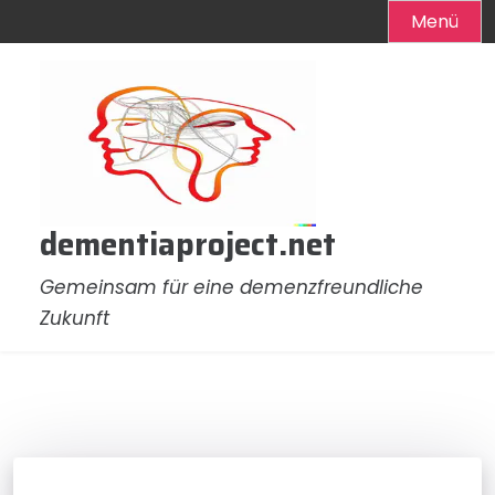
Menü
Zum
Inhalt
springen
dementiaproject.net
Gemeinsam für eine demenzfreundliche
Zukunft