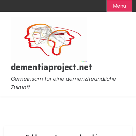
Menü
Zum
Inhalt
springen
dementiaproject.net
Gemeinsam für eine demenzfreundliche
Zukunft