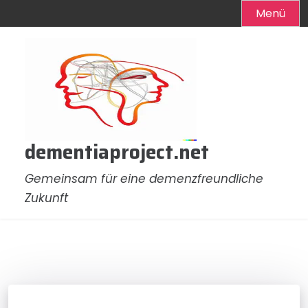
Menü
Zum
Inhalt
springen
dementiaproject.net
Gemeinsam für eine demenzfreundliche
Zukunft