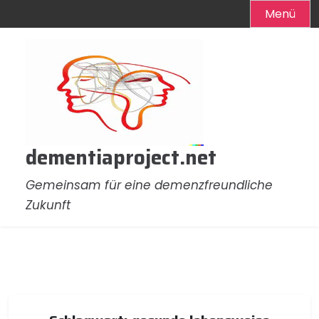
Menü
Zum
Inhalt
springen
dementiaproject.net
Gemeinsam für eine demenzfreundliche
Zukunft