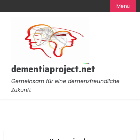
Menü
Zum
Inhalt
springen
dementiaproject.net
Gemeinsam für eine demenzfreundliche
Zukunft