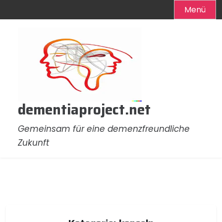
Menü
Zum
Inhalt
springen
dementiaproject.net
Gemeinsam für eine demenzfreundliche
Zukunft