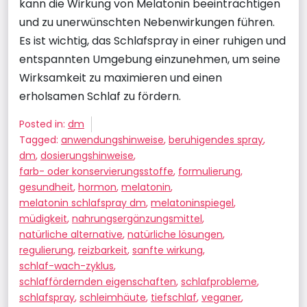
kann die Wirkung von Melatonin beeinträchtigen
und zu unerwünschten Nebenwirkungen führen.
Es ist wichtig, das Schlafspray in einer ruhigen und
entspannten Umgebung einzunehmen, um seine
Wirksamkeit zu maximieren und einen
erholsamen Schlaf zu fördern.
Posted in:
dm
Tagged:
anwendungshinweise
,
beruhigendes spray
,
dm
,
dosierungshinweise
,
farb- oder konservierungsstoffe
,
formulierung
,
gesundheit
,
hormon
,
melatonin
,
melatonin schlafspray dm
,
melatoninspiegel
,
müdigkeit
,
nahrungsergänzungsmittel
,
natürliche alternative
,
natürliche lösungen
,
regulierung
,
reizbarkeit
,
sanfte wirkung
,
schlaf-wach-zyklus
,
schlaffördernden eigenschaften
,
schlafprobleme
,
schlafspray
,
schleimhäute
,
tiefschlaf
,
veganer
,