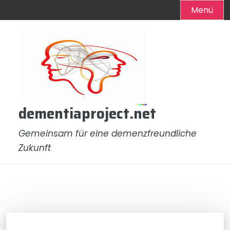
Menü
Zum
Inhalt
springen
dementiaproject.net
Gemeinsam für eine demenzfreundliche
Zukunft