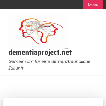
Menü
Zum
Inhalt
springen
dementiaproject.net
Gemeinsam für eine demenzfreundliche
Zukunft