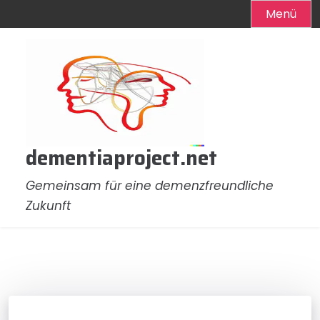
Menü
Zum
Inhalt
springen
dementiaproject.net
Gemeinsam für eine demenzfreundliche
Zukunft