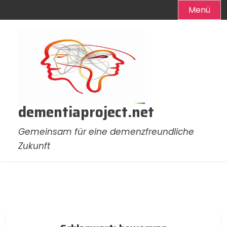
Menü
Zum
Inhalt
springen
dementiaproject.net
Gemeinsam für eine demenzfreundliche
Zukunft