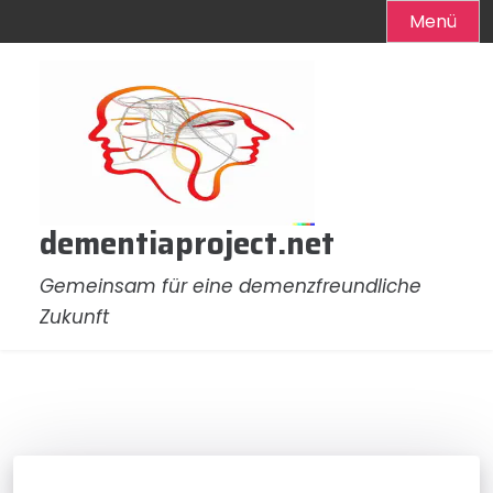
Menü
Zum
Inhalt
springen
dementiaproject.net
Gemeinsam für eine demenzfreundliche
Zukunft