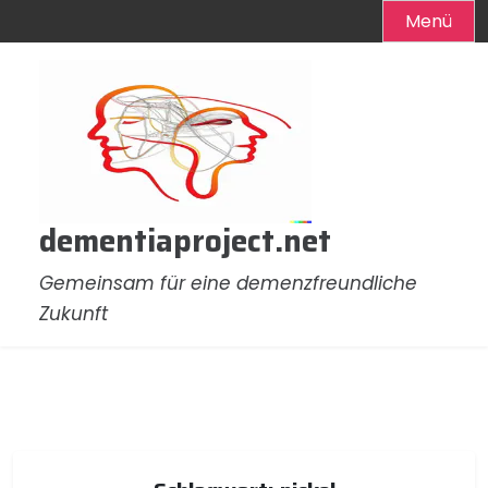
Menü
Zum
Inhalt
springen
dementiaproject.net
Gemeinsam für eine demenzfreundliche
Zukunft