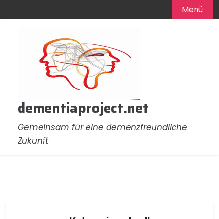
Menü
Zum
Inhalt
springen
dementiaproject.net
Gemeinsam für eine demenzfreundliche
Zukunft