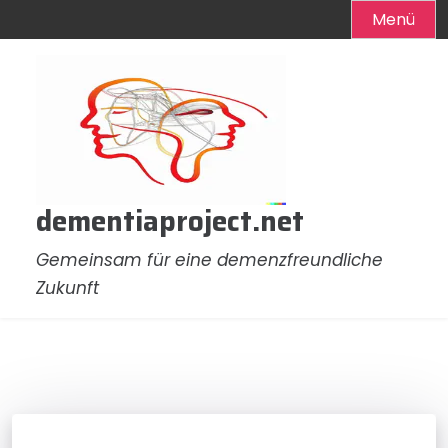
Menü
Zum
Inhalt
springen
dementiaproject.net
Gemeinsam für eine demenzfreundliche
Zukunft