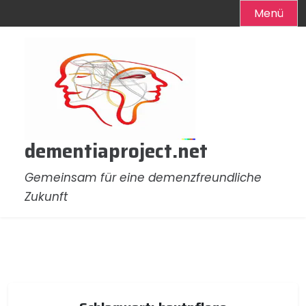
Menü
Zum
Inhalt
springen
dementiaproject.net
Gemeinsam für eine demenzfreundliche
Zukunft