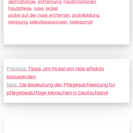
dermatologe
,
entfernung
,
hautirritationen
,
hautpflege
,
nase
,
pickel
,
pickel auf der nase entfernen
,
pickelbildung
,
reinigung
,
selbstbewusstsein
,
teebaumöl
Beitragsnavigation
Previous:
Tipps, um Pickel am Hals effektiv
loszuwerden
Next:
Die Bedeutung der Pflegesachleistung für
pflegebedürftige Menschen in Deutschland