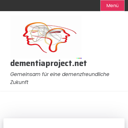
Menü
Zum
Inhalt
springen
dementiaproject.net
Gemeinsam für eine demenzfreundliche
Zukunft