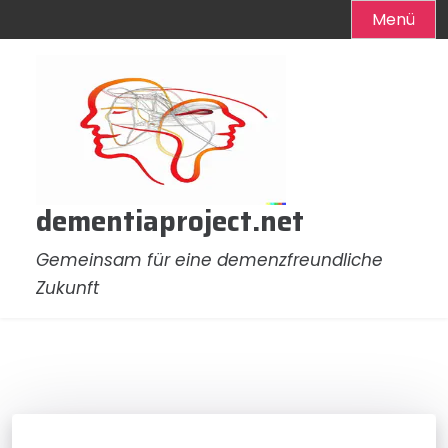
Menü
Zum
Inhalt
springen
dementiaproject.net
Gemeinsam für eine demenzfreundliche
Zukunft