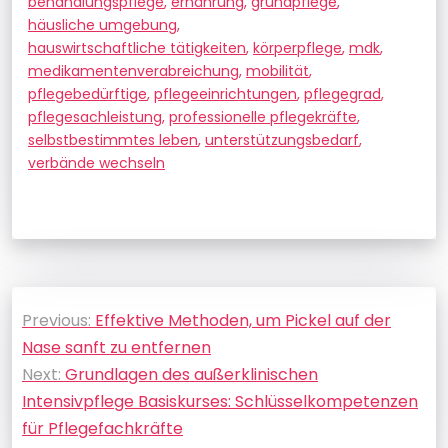
behandlungspflege
,
ernährung
,
grundpflege
,
häusliche umgebung
,
hauswirtschaftliche tätigkeiten
,
körperpflege
,
mdk
,
medikamentenverabreichung
,
mobilität
,
pflegebedürftige
,
pflegeeinrichtungen
,
pflegegrad
,
pflegesachleistung
,
professionelle pflegekräfte
,
selbstbestimmtes leben
,
unterstützungsbedarf
,
verbände wechseln
Beitragsnavigation
Previous:
Effektive Methoden, um Pickel auf der
Nase sanft zu entfernen
Next:
Grundlagen des außerklinischen
Intensivpflege Basiskurses: Schlüsselkompetenzen
für Pflegefachkräfte