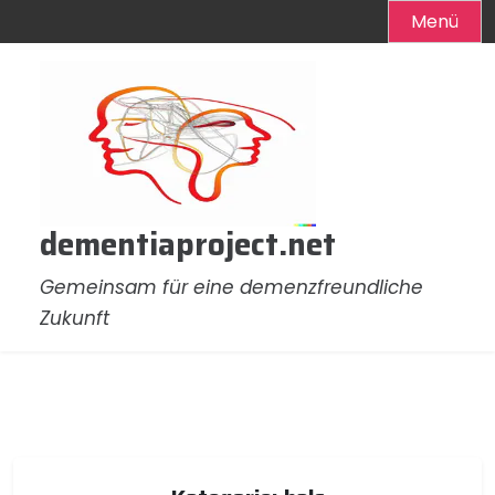
Menü
Zum
Inhalt
springen
dementiaproject.net
Gemeinsam für eine demenzfreundliche
Zukunft