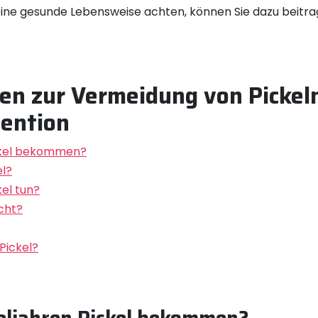
eine gesunde Lebensweise achten, können Sie dazu beitra
gen zur Vermeidung von Pickel
ention
ckel bekommen?
el?
el tun?
cht?
Pickel?