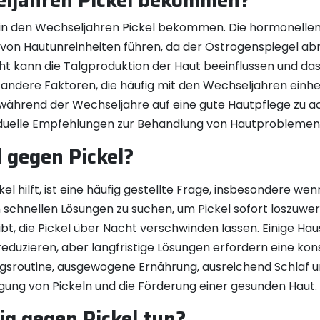
eljahren Pickel bekommen?
en in den Wechseljahren Pickel bekommen. Die hormonel
von Hautunreinheiten führen, da der Östrogenspiegel ab
ht kann die Talgproduktion der Haut beeinflussen und das
andere Faktoren, die häufig mit den Wechseljahren einhe
ch während der Wechseljahre auf eine gute Hautpflege zu 
iduelle Empfehlungen zur Behandlung von Hautproblemen 
l gegen Pickel?
el hilft, ist eine häufig gestellte Frage, insbesondere 
h schnellen Lösungen zu suchen, um Pickel sofort loszuwerd
bt, die Pickel über Nacht verschwinden lassen. Einige H
duzieren, aber langfristige Lösungen erfordern eine k
ngsroutine, ausgewogene Ernährung, ausreichend Schlaf
ugung von Pickeln und die Förderung einer gesunden Haut.
g gegen Pickel tun?