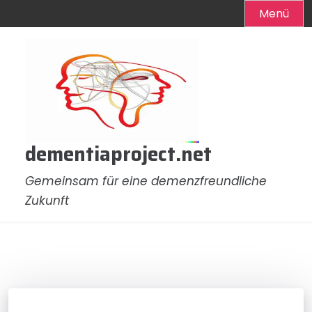
Menü
Zum
Inhalt
springen
dementiaproject.net
Gemeinsam für eine demenzfreundliche
Zukunft