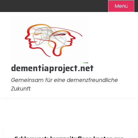
Menü
Zum
Inhalt
springen
dementiaproject.net
Gemeinsam für eine demenzfreundliche
Zukunft