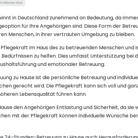
winnt in Deutschland zunehmend an Bedeutung, da imme
egeoption für ihre Angehörigen sind. Diese Form der Betr
eren Menschen, in ihrer vertrauten Umgebung zu bleiben.
 Pflegekraft im Haus des zu betreuenden Menschen und is
 Bedürfnissen zu helfen. Dies umfasst Unterstützung bei 
shaltsführung und emotionaler Betreuung.
ung zu Hause ist die persönliche Betreuung und individue
en gerecht wird. Die Pflegekraft kann sich voll und ganz
höheren Lebensqualität führen kann.
ause den Angehörigen Entlastung und Sicherheit, da sie w
hen mit der Pflegekraft können individuelle Wünsche ber
s die 24-Stunden-Betreuung zu Hause auch Herausforderun