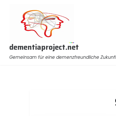
Zum
Inhalt
springen
dementiaproject.net
Gemeinsam für eine demenzfreundliche Zukunf