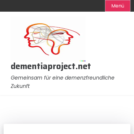
Menü
Zum
Inhalt
springen
dementiaproject.net
Gemeinsam für eine demenzfreundliche
Zukunft