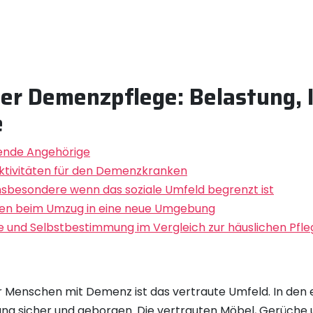
r Demenzpflege: Belastung, I
e
gende Angehörige
Aktivitäten für den Demenzkranken
 insbesondere wenn das soziale Umfeld begrenzt ist
ten beim Umzug in eine neue Umgebung
e und Selbstbestimmung im Vergleich zur häuslichen Pfle
ür Menschen mit Demenz ist das vertraute Umfeld. In den 
ng sicher und geborgen. Die vertrauten Möbel, Gerüche 