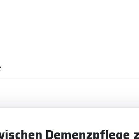
t
wischen Demenzpflege z