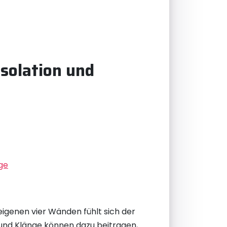
solation und
ge
eigenen vier Wänden fühlt sich der
und Klänge können dazu beitragen,