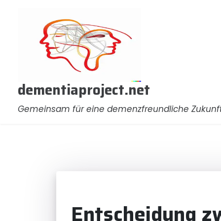
Zum
Inhalt
springen
dementiaproject.net
Gemeinsam für eine demenzfreundliche Zukunf
Entscheidung z