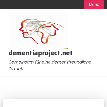
Menü
Zum
Inhalt
springen
dementiaproject.net
Gemeinsam für eine demenzfreundliche
Zukunft