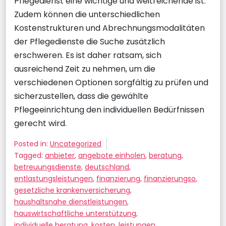
Pflegedienst eine wichtige und weitreichende ist.
Zudem können die unterschiedlichen
Kostenstrukturen und Abrechnungsmodalitäten
der Pflegedienste die Suche zusätzlich
erschweren. Es ist daher ratsam, sich
ausreichend Zeit zu nehmen, um die
verschiedenen Optionen sorgfältig zu prüfen und
sicherzustellen, dass die gewählte
Pflegeeinrichtung den individuellen Bedürfnissen
gerecht wird.
Posted in:
Uncategorized
Tagged:
anbieter
,
angebote einholen
,
beratung
,
betreuungsdienste
,
deutschland
,
entlastungsleistungen
,
finanzierung
,
finanzierungso
,
gesetzliche krankenversicherung
,
haushaltsnahe dienstleistungen
,
hauswirtschaftliche unterstützung
,
individuelle beratung
,
kosten
,
leistungen
,