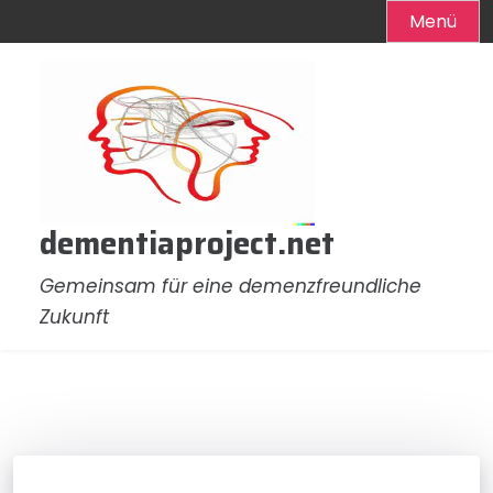
Menü
Zum
Inhalt
springen
dementiaproject.net
Gemeinsam für eine demenzfreundliche
Zukunft