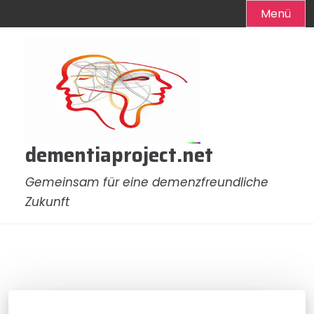
Menü
Zum
Inhalt
springen
dementiaproject.net
Gemeinsam für eine demenzfreundliche
Zukunft