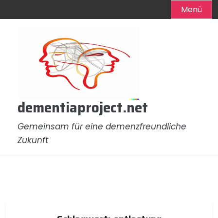
Menü
Zum
Inhalt
springen
dementiaproject.net
Gemeinsam für eine demenzfreundliche
Zukunft