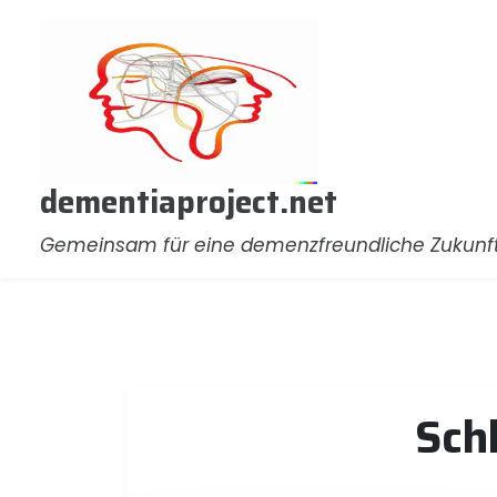
Zum
Inhalt
springen
dementiaproject.net
Gemeinsam für eine demenzfreundliche Zukunf
Sch