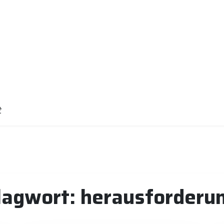
t
lagwort:
herausforderu