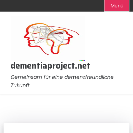
Menü
Zum
Inhalt
springen
dementiaproject.net
Gemeinsam für eine demenzfreundliche
Zukunft