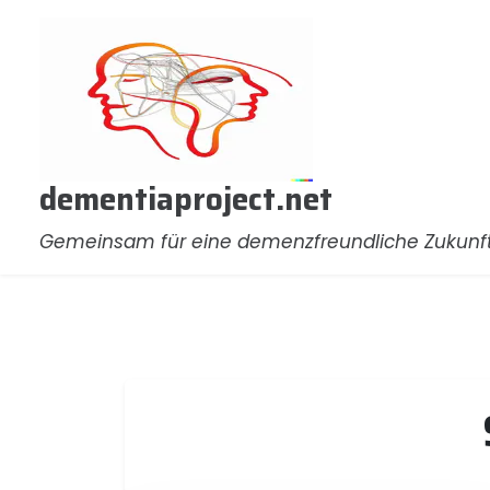
Zum
Inhalt
springen
dementiaproject.net
Gemeinsam für eine demenzfreundliche Zukunf