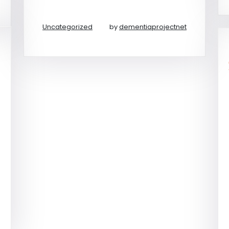
Uncategorized
by
dementiaprojectnet