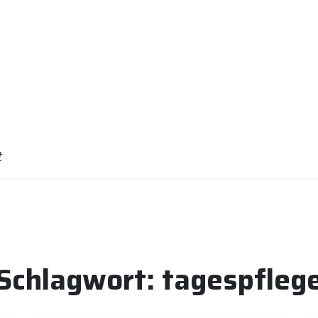
t
Schlagwort:
tagespfleg