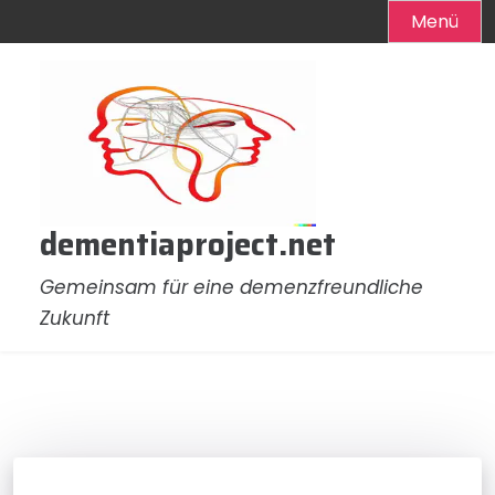
Menü
Zum
Inhalt
springen
dementiaproject.net
Gemeinsam für eine demenzfreundliche
Zukunft