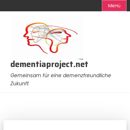
Menü
Zum
Inhalt
springen
dementiaproject.net
Gemeinsam für eine demenzfreundliche
Zukunft