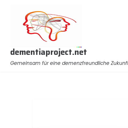
Zum
Inhalt
springen
dementiaproject.net
Gemeinsam für eine demenzfreundliche Zukunf