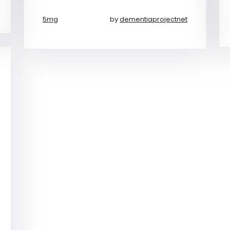
5mg
by
dementiaprojectnet