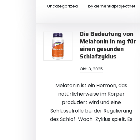
Uncategorized
by
dementiaprojectnet
Die Bedeutung von
Melatonin in mg für
einen gesunden
Schlafzyklus
Okt. 3, 2025
Melatonin ist ein Hormon, das
natürlicherweise im Körper
produziert wird und eine
Schlüsselrolle bei der Regulierung
des Schlaf-Wach-Zyklus spielt. Es