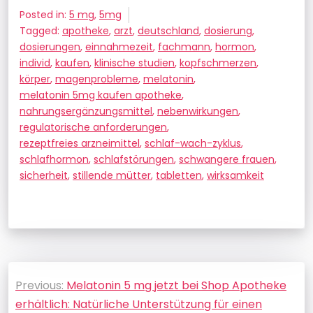
Posted in:
5 mg
,
5mg
Tagged:
apotheke
,
arzt
,
deutschland
,
dosierung
,
dosierungen
,
einnahmezeit
,
fachmann
,
hormon
,
individ
,
kaufen
,
klinische studien
,
kopfschmerzen
,
körper
,
magenprobleme
,
melatonin
,
melatonin 5mg kaufen apotheke
,
nahrungsergänzungsmittel
,
nebenwirkungen
,
regulatorische anforderungen
,
rezeptfreies arzneimittel
,
schlaf-wach-zyklus
,
schlafhormon
,
schlafstörungen
,
schwangere frauen
,
sicherheit
,
stillende mütter
,
tabletten
,
wirksamkeit
Beitragsnavigation
Previous:
Melatonin 5 mg jetzt bei Shop Apotheke
erhältlich: Natürliche Unterstützung für einen