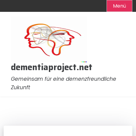
Menü
Zum
Inhalt
springen
dementiaproject.net
Gemeinsam für eine demenzfreundliche
Zukunft