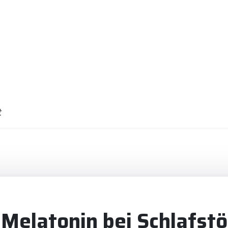
t
 Melatonin bei Schlafst