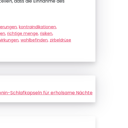
tellen, dass die Einnahme des
derungen
,
kontraindikationen
,
gen
,
richtige menge
,
risiken
,
wirkungen
,
wohlbefinden
,
zirbeldrüse
tonin-Schlafkapseln für erholsame Nächte