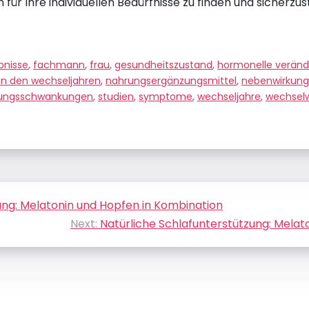
r Ihre individuellen Bedürfnisse zu finden und sicherzus
bnisse
,
fachmann
,
frau
,
gesundheitszustand
,
hormonelle verän
in den wechseljahren
,
nahrungsergänzungsmittel
,
nebenwirkun
ungsschwankungen
,
studien
,
symptome
,
wechseljahre
,
wechsel
ung: Melatonin und Hopfen in Kombination
Next:
Natürliche Schlafunterstützung: Mela