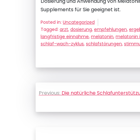
Dosierung und Anwendung von Melatonin fü
Supplements für Sie geeignet ist.
Posted in:
Uncategorized
Tagged:
arzt
,
dosierung
,
empfehlungen
,
erge
langfristige einnahme
,
melatonin
,
melatonin 
schlaf-wach-zyklus
,
schlafstörungen
,
stimm
Beitragsnavigation
Previous:
Die natürliche Schlafunterstütz