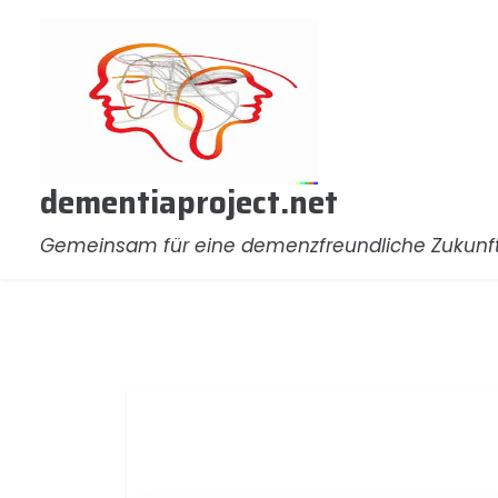
Zum
Inhalt
springen
dementiaproject.net
Gemeinsam für eine demenzfreundliche Zukunf