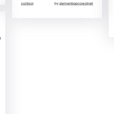
cortisol
by
dementiaprojectnet
e